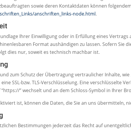
hutzbeauftragten sowie deren Kontaktdaten können folgend
chriften_Links/anschriften_links-node.html
.
eit
rundlage Ihrer Einwilligung oder in Erfüllung eines Vertrags
chinenlesbaren Format aushändigen zu lassen. Sofern Sie di
gt dies nur, soweit es technisch machbar ist.
ung
 und zum Schutz der Übertragung vertraulicher Inhalte, wie
, eine SSL-bzw. TLS-Verschlüsselung. Eine verschlüsselte V
f “https://” wechselt und an dem Schloss-Symbol in Ihrer Br
tiviert ist, können die Daten, die Sie an uns übermitteln, n
g
zlichen Bestimmungen jederzeit das Recht auf unentgeltlic